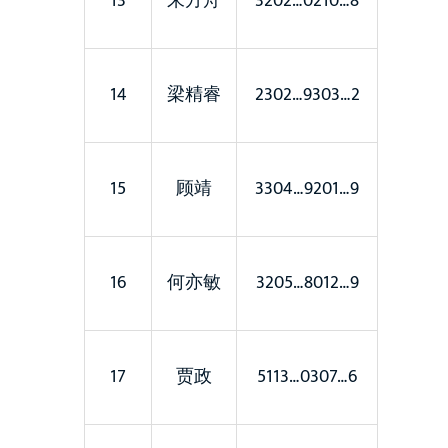
13
朱方舟
3202…0210…8
14
梁精睿
2302…9303…2
15
顾靖
3304…9201…9
16
何亦敏
3205…8012…9
17
贾政
5113…0307…6