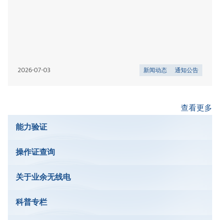
2026-07-03
新闻动态
通知公告
查看更多
能力验证
操作证查询
关于业余无线电
科普专栏