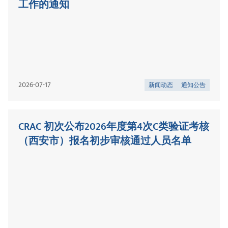
工作的通知
2026-07-17
新闻动态
通知公告
CRAC 初次公布2026年度第4次C类验证考核
（西安市）报名初步审核通过人员名单