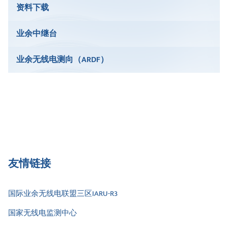
资料下载
业余中继台
业余无线电测向（ARDF）
友情链接
国际业余无线电联盟三区IARU-R3
国家无线电监测中心