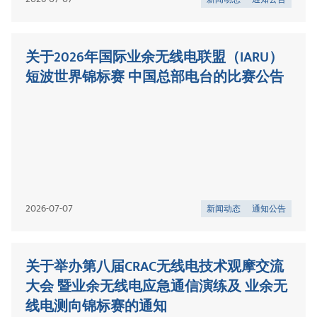
关于2026年国际业余无线电联盟（IARU）
短波世界锦标赛 中国总部电台的比赛公告
2026-07-07
新闻动态
通知公告
关于举办第八届CRAC无线电技术观摩交流
大会 暨业余无线电应急通信演练及 业余无
线电测向锦标赛的通知