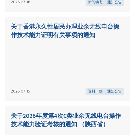
2026-07-16
新闻动态
通知公告
关于香港永久性居民办理业余无线电台操
作技术能力证明有关事项的通知
2026-07-15
资料下载
通知公告
关于2026年度第4次C类业余无线电台操作
技术能力验证考核的通知 （陕西省）