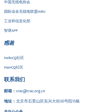
中国无线电协会
国际业余无线电联盟IARU
工业和信息化部
智谱APP
感谢
HelloCQ社区
HamCQ社区
联系我们
邮箱：
crac@crac.org.cn
地址：
北京市石景山区实兴大街30号院15栋
关注公众号