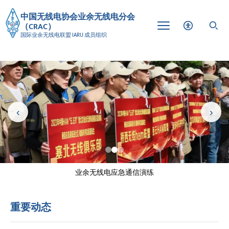
中国无线电协会业余无线电分会
（CRAC）
国际业余无线电联盟 IARU 成员组织
‹
›
业余无线电应急通信演练
重要动态