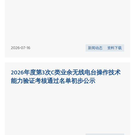
2026-07-16
新闻动态
资料下载
2026年度第3次C类业余无线电台操作技术
能力验证考核通过名单初步公示